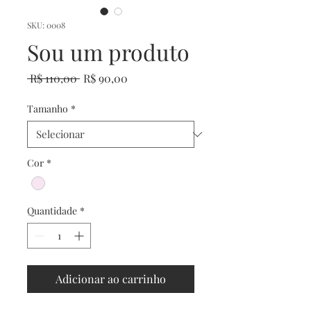
SKU: 0008
Sou um produto
Preço
Preço
 R$ 110,00 
R$ 90,00
normal
promocional
Tamanho
*
Cor
*
Quantidade
*
Adicionar ao carrinho