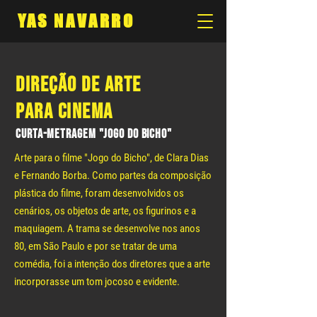
YAS NAVARRO
DIREção de arte
para cinema
Curta-metragem "jogo do bicho"
Arte para o filme "Jogo do Bicho", de Clara Dias
e Fernando Borba. Como partes da composição
plástica do filme, foram desenvolvidos os
cenários, os objetos de arte, os figurinos e a
maquiagem.
A trama se desenvolve nos anos
80, em São Paulo e por se tratar de uma
comédia, foi a intenção dos diretores que a arte
incorporasse um tom jocoso e evidente.